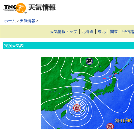
ホーム
>
天気情報
>
天気情報トップ
│
北海道
│
東北
│
関東
│
甲信越
実況天気図