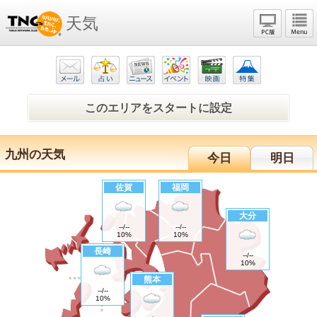
天気
このエリアをスタートに設定
九州の天気
今日
明日
佐賀
福岡
大分
--
/
--
--
/
--
10%
10%
長崎
--
/
--
10%
熊本
--
/
--
10%