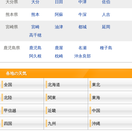
大分県
大分
日田
中津
佐伯
熊本県
熊本
阿蘇
牛深
人吉
宮崎県
宮崎
油津
都城
延岡
高千穂
鹿児島県
鹿児島
鹿屋
名瀬
種子島
阿久根
枕崎
沖永良部
各地の天気
全国
北海道
東北
北陸
関東
東海
甲信越
近畿
中国
四国
九州
沖縄