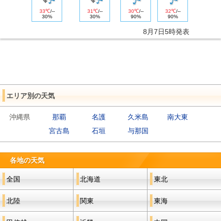
33℃
/
--
31℃
/
--
30℃
/
--
32℃
/
--
30%
30%
90%
90%
8月7日5時発表
エリア別の天気
沖縄県
那覇
名護
久米島
南大東
宮古島
石垣
与那国
各地の天気
全国
北海道
東北
北陸
関東
東海