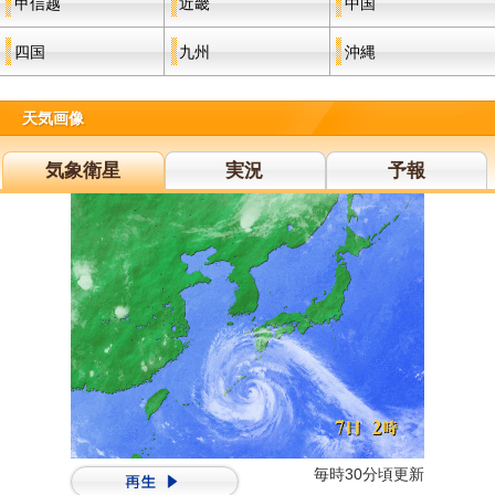
甲信越
近畿
中国
四国
九州
沖縄
天気画像
気象衛星
実況
予報
毎時30分頃更新