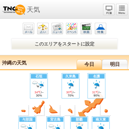
天気
このエリアをスタートに設定
沖縄の天気
今日
明日
石垣
久米島
名護
34℃
/
--
30℃
/
--
31℃
/
--
30%
70%
90%
与那国
宮古島
那覇
南大東