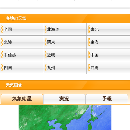
各地の天気
全国
北海道
東北
北陸
関東
東海
甲信越
近畿
中国
四国
九州
沖縄
天気画像
気象衛星
実況
予報