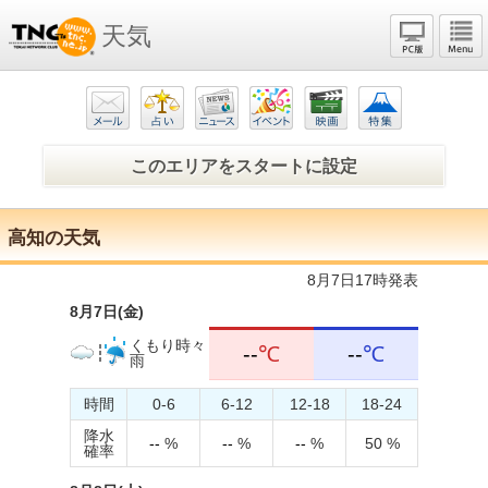
天気
このエリアをスタートに設定
高知の天気
8月7日17時発表
8月7日(金)
くもり時々
--
℃
--
℃
雨
時間
0-6
6-12
12-18
18-24
降水
--
%
--
%
--
%
50 %
確率